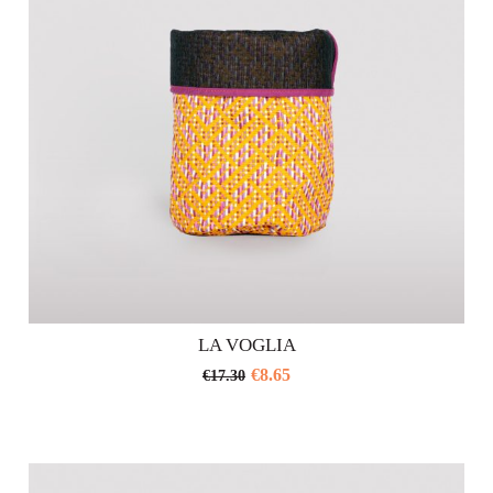
scelte
nella
pagina
del
prodotto
LA VOGLIA
€
8.65
€
17.30
Questo
prodotto
ha
più
varianti.