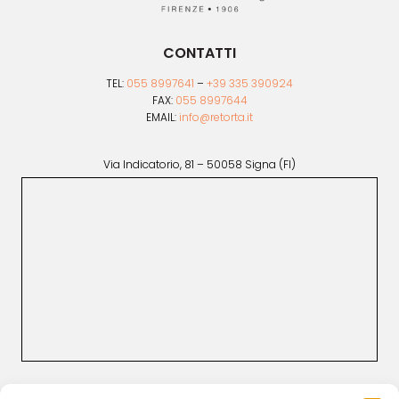
CONTATTI
TEL:
055 8997641
–
+39 335 390924
FAX:
055 8997644
EMAIL:
info@retorta.it
Via Indicatorio, 81 – 50058 Signa (FI)