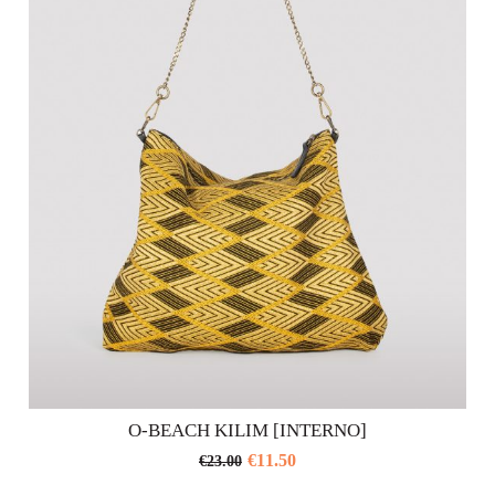
O-BEACH KILIM [INTERNO]
€
11.50
€
23.00
Questo