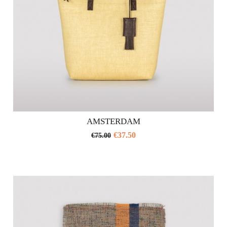
prodotto
AMSTERDAM
€
37.50
€
75.00
Questo
prodotto
ha
più
varianti.
Le
opzioni
possono
essere