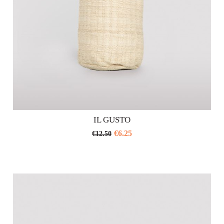
prodotto
IL GUSTO
€
6.25
€
12.50
Questo
prodotto
ha
più
varianti.
Le
opzioni
possono
essere