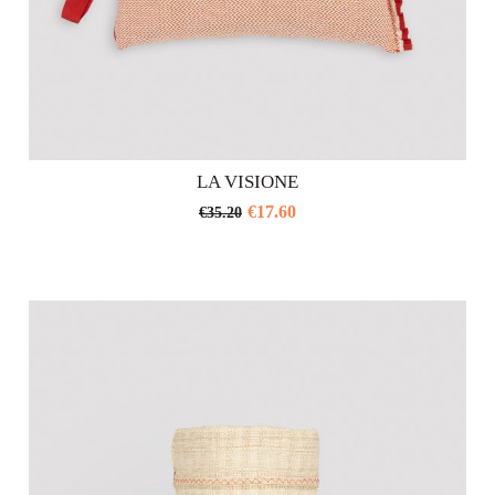
LA VISIONE
€
17.60
€
35.20
Questo
prodotto
ha
più
varianti.
Le
opzioni
possono
essere
scelte
nella
pagina
del