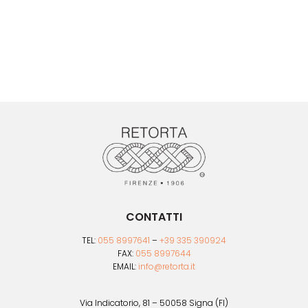
prodotto
ha
più
varianti.
Le
opzioni
possono
essere
scelte
nella
pagina
del
prodotto
CONTATTI
TEL:
055 8997641
–
+39 335 390924
FAX:
055 8997644
EMAIL:
info@retorta.it
Via Indicatorio, 81 – 50058 Signa (FI)