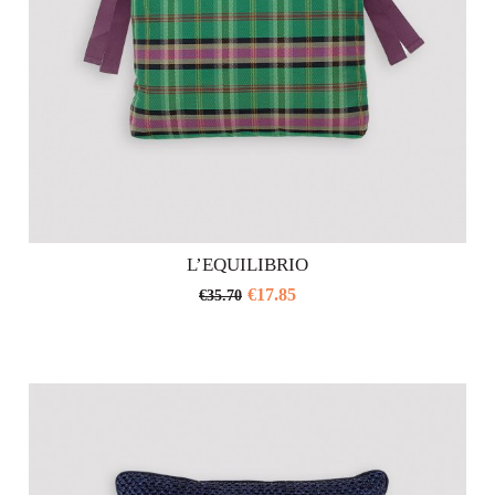
prodotto
L’EQUILIBRIO
€
17.85
€
35.70
Questo
prodotto
ha
più
varianti.
Le
opzioni
possono
essere