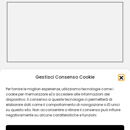
CUSTOMER CARE
Gestisci Consenso Cookie
Termini e Condizioni
Resi e rimborsi
Per fornire le migliori esperienze, utilizziamo tecnologie come i
Recesso
cookie per memorizzare e/o accedere alle informazioni del
Garanzia Legale
dispositivo. Il consenso a queste tecnologie ci permetterà di
Privacy Policy
elaborare dati come il comportamento di navigazione o ID unici
Cookie Policy
su questo sito. Non acconsentire o ritirare il consenso può influire
negativamente su alcune caratteristiche e funzioni.