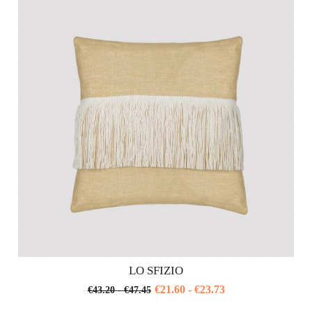
a
Le
a
€50.90
opzioni
€25.45
possono
essere
scelte
nella
pagina
del
prodotto
LO SFIZIO
Fascia
€
21.60
-
€
23.73
Fascia
€
43.20
-
€
47.45
di
Questo
di