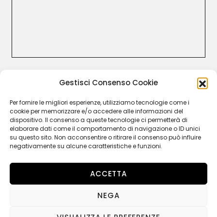
CUSTOMER CARE
Gestisci Consenso Cookie
Termini e Condizioni
Resi e rimborsi
Per fornire le migliori esperienze, utilizziamo tecnologie come i
Recesso
cookie per memorizzare e/o accedere alle informazioni del
Garanzia Legale
dispositivo. Il consenso a queste tecnologie ci permetterà di
Privacy Policy
elaborare dati come il comportamento di navigazione o ID unici
Cookie Policy
su questo sito. Non acconsentire o ritirare il consenso può influire
negativamente su alcune caratteristiche e funzioni.
ACCETTA
FOLLOW US
NEGA