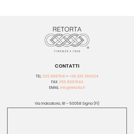
€90.90
opzioni
€45.45
possono
essere
scelte
nella
pagina
del
prodotto
CONTATTI
TEL:
055 8997641
–
+39 335 390924
FAX:
055 8997644
EMAIL:
info@retorta.it
Via Indicatorio, 81 – 50058 Signa (FI)