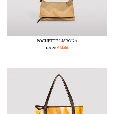
POCHETTE LISBONA
€
14.60
€
29.20
Questo
prodotto
ha
più
varianti.
Le
opzioni
possono
essere
scelte
nella
pagina
del