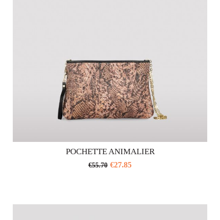
scelte
nella
pagina
del
prodotto
POCHETTE ANIMALIER
€
27.85
€
55.70
Questo
prodotto
ha
più
varianti.