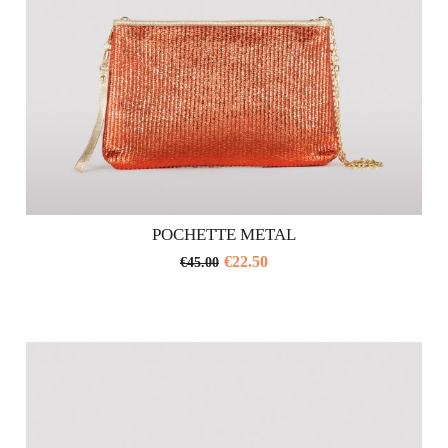
prodotto
POCHETTE METAL
€
22.50
€
45.00
Questo
prodotto
ha
più
varianti.
Le
opzioni
possono
essere