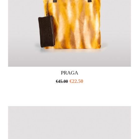
prodotto
PRAGA
€
22.50
€
45.00
Questo
prodotto
ha
più
varianti.
Le
opzioni
possono
essere