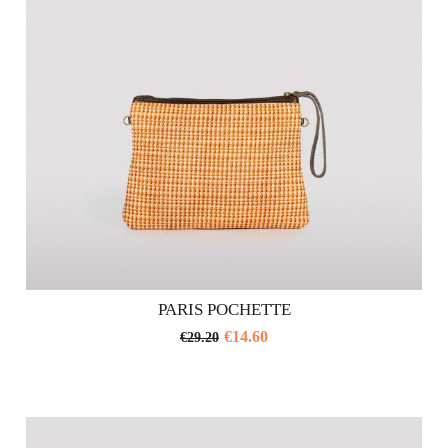
scelte
nella
pagina
del
prodotto
PARIS POCHETTE
€
14.60
€
29.20
Questo
prodotto
ha
più
varianti.