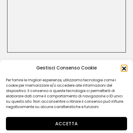
CUSTOMER CARE
Gestisci Consenso Cookie
Termini e Condizioni
Resi e rimborsi
Per fornire le migliori esperienze, utilizziamo tecnologie come i
Recesso
cookie per memorizzare e/o accedere alle informazioni del
Garanzia Legale
dispositivo. Il consenso a queste tecnologie ci permetterà di
Privacy Policy
elaborare dati come il comportamento di navigazione o ID unici
Cookie Policy
su questo sito. Non acconsentire o ritirare il consenso può influire
negativamente su alcune caratteristiche e funzioni.
ACCETTA
FOLLOW US