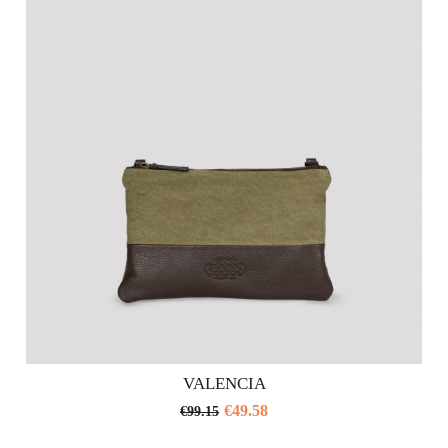
Le
opzioni
possono
essere
scelte
nella
pagina
del
prodotto
VALENCIA
€
49.58
€
99.15
Questo