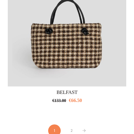
BELFAST
€
66.50
€
133.00
1
2