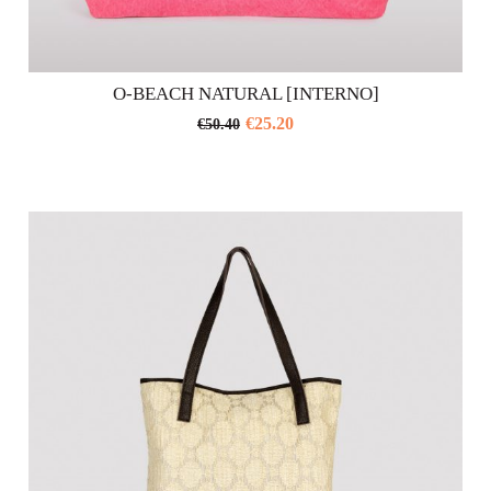
O-BEACH NATURAL [INTERNO]
€
25.20
€
50.40
Questo
prodotto
ha
più
varianti.
Le
opzioni
possono
essere
scelte
nella
pagina
del
prodotto