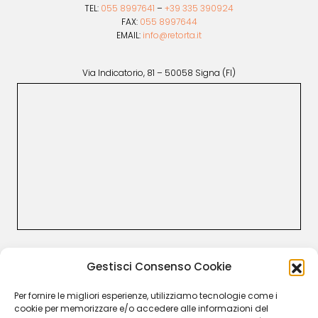
TEL:
055 8997641
–
+39 335 390924
FAX:
055 8997644
EMAIL:
info@retorta.it
Via Indicatorio, 81 – 50058 Signa (FI)
CUSTOMER CARE
Gestisci Consenso Cookie
Termini e Condizioni
Resi e rimborsi
Per fornire le migliori esperienze, utilizziamo tecnologie come i
Recesso
cookie per memorizzare e/o accedere alle informazioni del