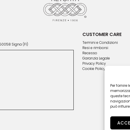
otto
CUSTOMER CARE
Termini e Condizioni
 50058 Signa (FI)
Resi e rimborsi
Recesso
Garanzia Legale
Privacy Policy
Cookie Policy
Per fornire
memorizzare
queste tec
navigazione
può influir
ACC