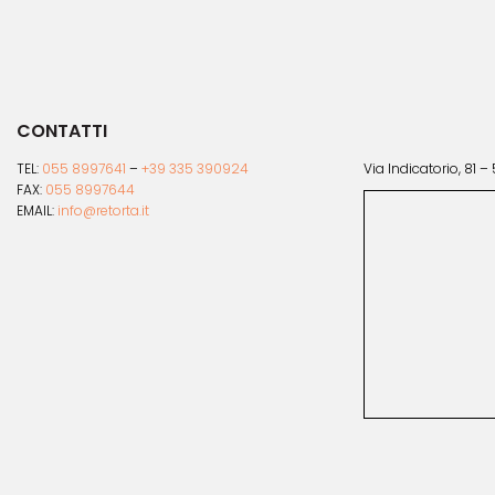
del
del
prodotto
prod
CONTATTI
TEL:
055 8997641
–
+39 335 390924
Via Indicatorio, 81 –
FAX:
055 8997644
EMAIL:
info@retorta.it