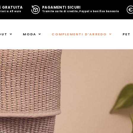
E GRATUITA
PAGAMENTI SICURI
riori a 49 euro
Tramite carta di credito, Paypal o bonifico bancario
OUT
MODA
COMPLEMENTI D’ARREDO
PET