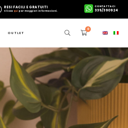
CONTATTACI
RESI FACILI E GRATUITI
335/390924
Clicca
qui
per maggiori informazioni.
0
OUTLET