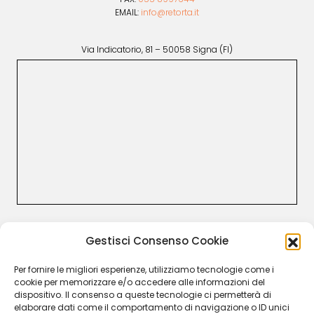
EMAIL:
info@retorta.it
Via Indicatorio, 81 – 50058 Signa (FI)
CUSTOMER CARE
Gestisci Consenso Cookie
Termini e Condizioni
Resi e rimborsi
Per fornire le migliori esperienze, utilizziamo tecnologie come i
Recesso
cookie per memorizzare e/o accedere alle informazioni del
Garanzia Legale
dispositivo. Il consenso a queste tecnologie ci permetterà di
Privacy Policy
elaborare dati come il comportamento di navigazione o ID unici